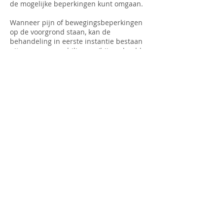
de mogelijke beperkingen kunt omgaan.
Wanneer pijn of bewegingsbeperkingen
op de voorgrond staan, kan de
behandeling in eerste instantie bestaan
uit masseren, mobiliseren (bijvoorbeeld
middels het Mulligan concept), dry
needling, lymfedrainage of tapen. Zodra
de acute klachten zijn afgenomen, begint
de actieve fase. U krijgt oefeningen om
de beweeglijkheid te verbeteren en te
onderhouden, maar ook om de
belastbaarheid te verhogen op het
gebied van conditie, kracht en
stabilisatie. In de afrondende fase zijn
activiteiten die specifiek voor u van
toepassing zijn belangrijk. Na de
behandelserie kunt u er voor kiezen om
onder begeleiding te blijven trainen in
een kleine groep.
© 2023 by The Health Spa.
Proudly created with
Wix.com